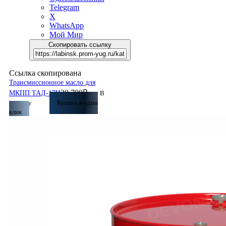
Telegram
X
WhatsApp
Мой Мир
Скопировать ссылку
Ссылка скопирована
Трансмиссионное масло для
30 790
₽
МКПП ТАД-17И
В
корзину
Купить в один
клик