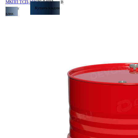
26 840
₽
МКПП ТСП-15К
В
корзину
Купить в один
клик